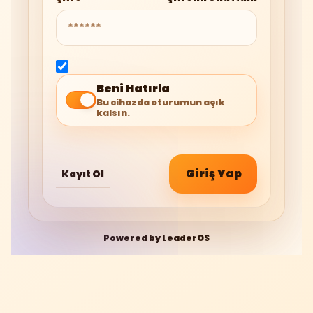
Beni Hatırla
Bu cihazda oturumun açık
kalsın.
Giriş Yap
Kayıt Ol
Powered by
LeaderOS