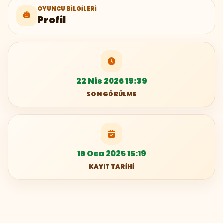
OYUNCU BILGILERI
🎃
Profil
22 Nis 2026 19:39
SON GÖRÜLME
16 Oca 2025 15:19
KAYIT TARIHI