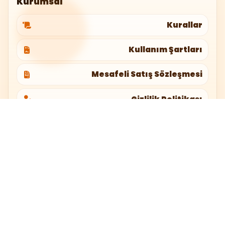
Kurumsal
Kurallar
Kullanım Şartları
Mesafeli Satış Sözleşmesi
Gizlilik Politikası
pumkincraft.com@gmail.com
🎃 SUNUCU DENEYIMI
Mağaza, destek ve etkinlikler tek yerde
Kredi yükle, paketleri incele, haberleri
takip et ve destek taleplerini kolayca